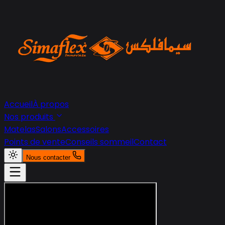
Accueil
À propos
Nos produits
Matelas
Salons
Accessoires
Points de vente
Conseils sommeil
Contact
Nous contacter