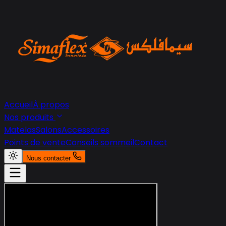
Accueil
À propos
Nos produits
Matelas
Salons
Accessoires
Points de vente
Conseils sommeil
Contact
Nous contacter