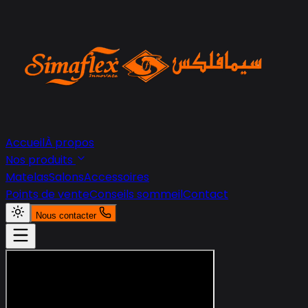
Accueil
À propos
Nos produits
Matelas
Salons
Accessoires
Points de vente
Conseils sommeil
Contact
Nous contacter