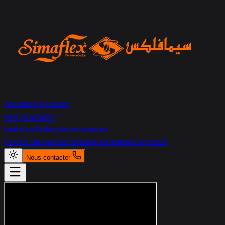
Accueil
À propos
Nos produits
Matelas
Salons
Accessoires
Points de vente
Conseils sommeil
Contact
Nous contacter