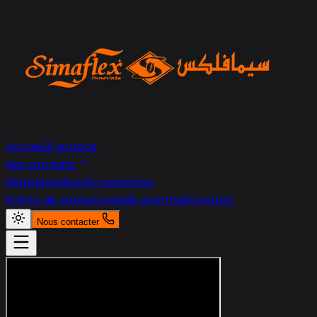
Accueil
À propos
Nos produits
Matelas
Salons
Accessoires
Points de vente
Conseils sommeil
Contact
Nous contacter